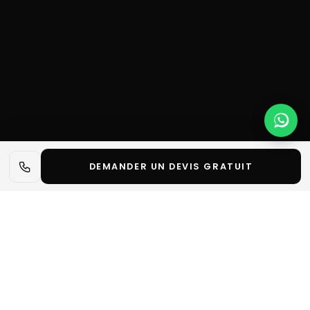
DEMANDER UN DEVIS GRATUIT
📋 L'essentiel en 30 secondes
✓
Le Salon International de l’Agriculture 2026 est de
retour à Paris pour une nouvelle édition
incontournable.