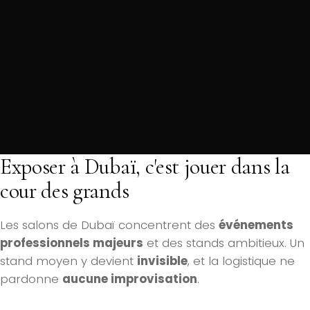
Exposer à Dubaï, c'est jouer dans la
cour des grands
Les salons de Dubaï concentrent des
événements
professionnels majeurs
et des stands ambitieux. Un
stand moyen y devient
invisible
, et la logistique ne
pardonne
aucune improvisation
.