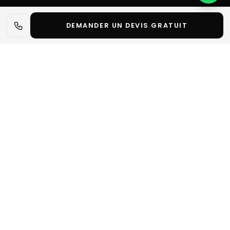
DEMANDER UN DEVIS GRATUIT
📋 L'essentiel en 30 secondes
✓
Anuga 2027 est le plus grand salon mondial de
l’alimentation et des boissons, rassemblant
l’ensemble de la filière sous un même toit à
Cologne.
Notre métier :
Decore Studio Events conçoit et fabrique
des stands sur mesure pour les exposants. Nous ne
vendons ni emplacements, ni billets d'entrée : pour
réserver un espace ou un badge, contactez
l'organisateur du salon.