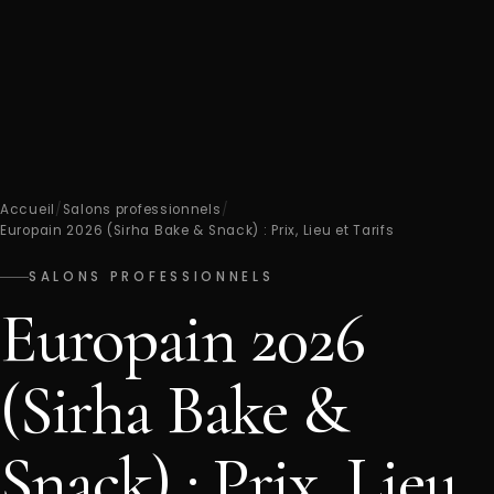
Accueil
/
Salons professionnels
/
Europain 2026 (Sirha Bake & Snack) : Prix, Lieu et Tarifs
SALONS PROFESSIONNELS
Europain 2026
(Sirha Bake &
Snack) : Prix, Lieu