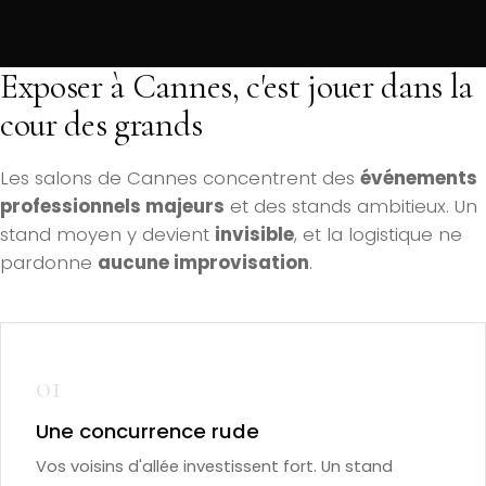
Exposer à Cannes, c'est jouer dans la
cour des grands
Les salons de Cannes concentrent des
événements
professionnels majeurs
et des stands ambitieux. Un
stand moyen y devient
invisible
, et la logistique ne
pardonne
aucune improvisation
.
01
Une concurrence rude
Vos voisins d'allée investissent fort. Un stand