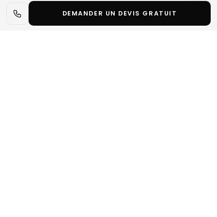
DEMANDER UN DEVIS GRATUIT
Informations légales relatives au site decore-studio-
events.com.
Éditeur du site
Dénomination sociale
Decore
Studio Even
Forme juridique
Société par
actions
simplifiée
(SAS)
Siège social
10 rue de
Penthièvre,