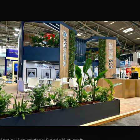
Accueil
/
Nos services
/
Stand clé en main