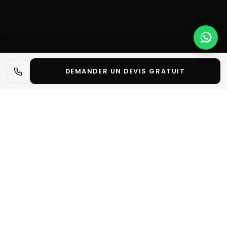
DEMANDER UN DEVIS GRATUIT
📋 L'essentiel en 30 secondes
✓
Koelnmesse est l’un des plus grands centres
d’exposition d’Europe, situé au cœur de Cologne.
✓
Avec plus de 285 000 m² de surface, il accueille
chaque année pl…
Notre métier :
Decore Studio Events conçoit et fabrique
des stands sur mesure pour les exposants. Nous ne