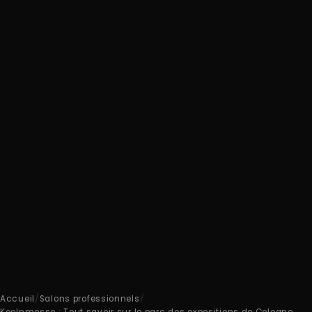
Accueil
/
Salons professionnels
/
Koelnmesse : Tout savoir sur le parc des expositions de Cologne