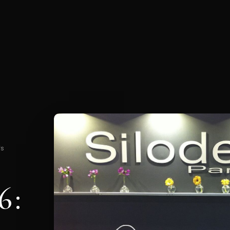
fs
 :