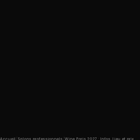
Accueil
/
Salons professionnels
/
Wine Paris 2027 : Infos, Lieu et prix