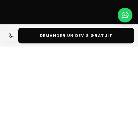
DEMANDER UN DEVIS GRATUIT
📋 L'essentiel en 30 secondes
✓
Wine Paris est le salon international de référence
pour les vins et spiritueux, organisé chaque année au
Paris Expo Porte de Versailles.
✓
Ce salon est pensé pour les professionnels : il
combine exposition produit, dégustations,
masterclasses, rendez-vous B2B et conférences
autour des grands e