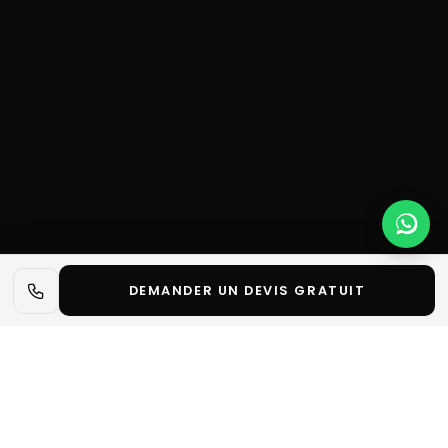
DEMANDER UN DEVIS GRATUIT
📋 L'essentiel en 30 secondes
✓
Silmo 2026 est le salon international phare de