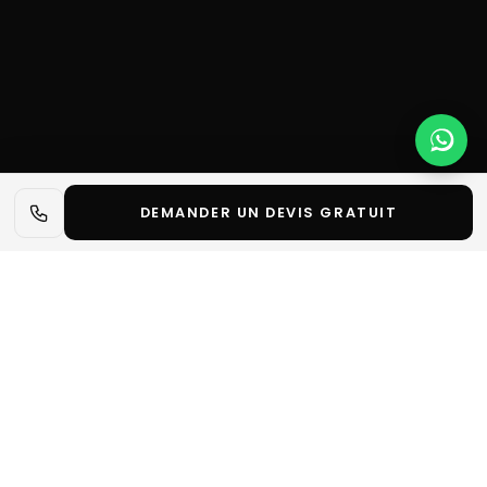
DEMANDER UN DEVIS GRATUIT
📋 L'essentiel en 30 secondes
✓
L’AMWC est le congrès international de référence
en matière de médecine esthétique, anti-âge et
régénérative.
✓
Ce rendez-vous offre un périmètre complet pour
découvrir les dernières innovations : techniques non