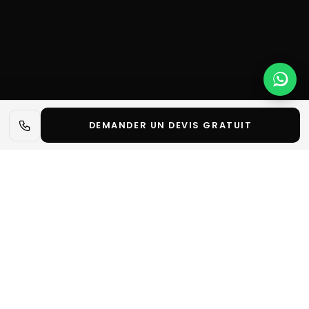
DEMANDER UN DEVIS GRATUIT
📋 L'essentiel en 30 secondes
✓
NRF 2026 : Retail’s Big Show Europe est le plus grand
rassemblement européen de professionnels du
retail moderne, qui se tiendra à Paris en septembre
2025.
Notre métier :
Decore Studio Events conçoit et fabrique