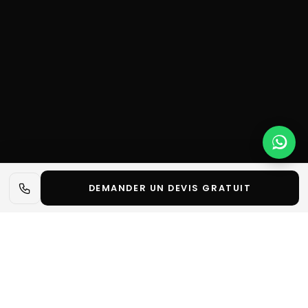
DEMANDER UN DEVIS GRATUIT
📋 L'essentiel en 30 secondes
✓
IAA TRANSPORTATION est la grande plateforme
internationale dédiée aux véhicules utilitaires, à la