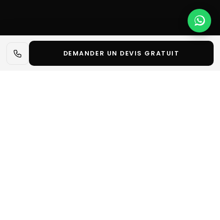
DEMANDER UN DEVIS GRATUIT
📋 L'essentiel en 30 secondes
✓
EquitaLyon 2026 rassemble plus de 170 000 visiteurs
et 800 exposants autour du cheval, du sport
équestre et des innovations du secteur équin.
Notre métier :
Decore Studio Events conçoit et fabrique
des stands sur mesure pour les exposants. Nous ne
vendons ni emplacements, ni billets d'entrée : pour
réserver un espace ou un badge, contactez
l'organisateur du salon.