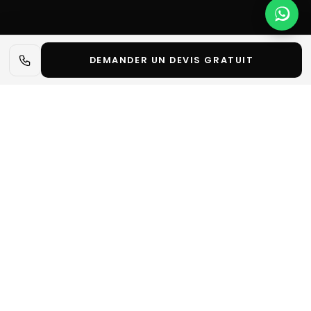
DEMANDER UN DEVIS GRATUIT
📋 L'essentiel en 30 secondes
✓
Optimisez l’aménagement de votre stand salon
avec 8 conseils essentiels pour attirer, convaincre et
offrir une expérience mémorable à vos visiteurs.
Parlons de votre projet
Demander un devis
1. Définissez vos objectifs avant de