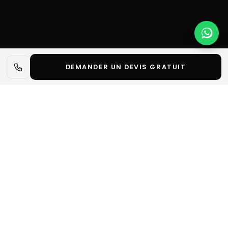
DEMANDER UN DEVIS GRATUIT
📋 L'essentiel en 30 secondes
✓
La conception d’un stand d’exposition ne peut
faire l’impasse sur la réglementation.
✓
De la sécurité incendie à l’éclairage, découvrez
toutes les normes à res…
Parlons de votre projet
Demander un devis