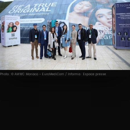
Photo : © AMWC Monaco – EuroMediCom / Informa · Espace presse