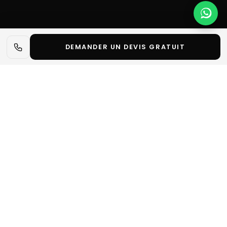
DEMANDER UN DEVIS GRATUIT
📋 L'essentiel en 30 secondes
✓
En bref 📌 Dans cet article, vous allez découvrir les
dates du Congrès Esthétique Monaco 2026, où il se
déroule, comment s’y rendre, combien coûte un
stand,
Notre métier :
Decore Studio Events conçoit et fabrique
des stands sur mesure pour les exposants. Nous ne
vendons ni emplacements, ni billets d'entrée : pour
réserver un espace ou un badge, contactez
l'organisateur du salon.